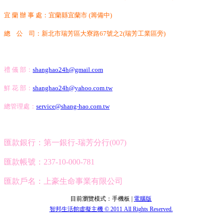
宜 蘭 辦 事 處：宜蘭縣宜蘭市
(籌備中)
總 公 司：新北市瑞芳區大寮路67號之2(瑞芳工業區旁)
禮 儀 部
：
shanghao24h@gmail.com
鮮 花 部
：
shanghao24h@yahoo.com.tw
總管理處：
service@shang-hao.com.tw
匯款銀行：第一銀行
-
瑞芳分行
(007)
匯款帳號：
237-10-000-781
匯款戶名：上豪生命事業有限公司
目前瀏覽模式：手機板 |
電腦版
智邦生活館虛擬主機 © 2011 All Rights Reserved.