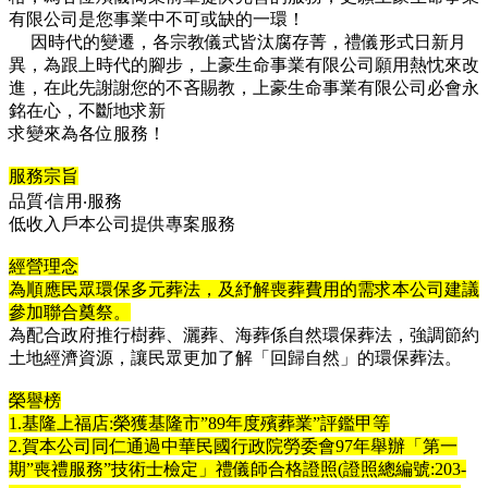
有限公司是您事業中不可或缺的一環！
因時代的變遷，各宗教儀式皆汰腐存菁，禮儀形式日新月
異，為跟上時代的腳步，上豪生命事業有限公司願用熱忱來改
進，在此先謝謝您的不吝賜教，上豪生命事業有限公司必會永
銘在心，不斷地求新
求變來為各位服務！
服務宗旨
品質‧信用‧服務
低收入戶本公司提供專案服務
經營理念
為順應民眾環保多元葬法，及紓解喪葬費用的需求本公司建議
參加聯合奠祭。
為配合政府推行樹葬、灑葬、海葬係自然環保葬法，強調節約
土地經濟資源，讓民眾更加了解「回歸自然」的環保葬法。
榮譽榜
1.
基隆上福店
:
榮獲基隆市
”89
年度殯葬業
”
評鑑甲等
2.
賀本公司同仁通過中華民國行政院勞委會
97
年舉辦「第一
期
”
喪禮服務
”
技術士檢定」禮儀師合格證照
(
證照總編號
:203-