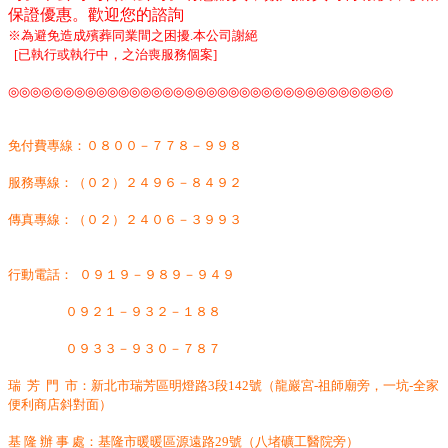
保證優惠。歡迎您的諮詢
※為避免造成殯葬同業間之困擾
.
本公司謝絕
[
已執行或執行中，之治喪服務個案
]
◎◎◎◎◎◎◎◎◎◎◎◎◎◎◎◎◎◎◎◎◎◎◎◎◎◎◎◎◎◎◎◎◎◎◎
免付費專線：０８００－７７８－９９８
服務專線：（０２）２４９６－８４９２
傳真專線：（０２）２４０６－３９９３
行動電話：
０９１９－９８９－９４９
０９２１－９３２－１８８
０９３３－９３０－７８７
瑞 芳 門 市：新北市瑞芳區明燈路3段142號
（龍巖宮-祖師廟旁，一坑-全家
便利商店斜對面）
基 隆 辦 事 處：基隆市暖暖區源遠路29號（八堵礦工醫院旁）