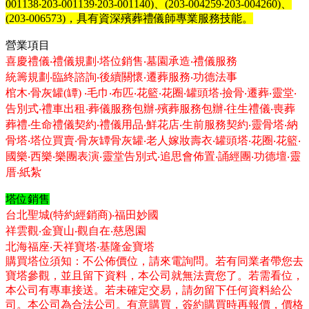
001138
‧
203-001139
‧
203-001140)
、
(203-004259
‧
203-004260)
、
(203-006573)
，具有資深殯葬禮儀師專業服務技能。
營業項目
喜慶禮儀‧禮儀規劃‧塔位銷售‧墓園承造‧禮儀服務
統籌規劃‧臨終諮詢‧後續關懷‧遷葬服務‧功德法事
棺木‧骨灰罐
(
罈
)
‧毛巾‧布匹‧花籃‧花圈‧罐頭塔‧撿骨‧遷葬‧靈堂‧
告別式‧禮車出租‧葬儀服務包辦‧殯葬服務包辦‧往生禮儀‧喪葬
葬禮‧生命禮儀契約‧禮儀用品‧鮮花店‧生前服務契約‧靈骨塔‧納
骨塔‧塔位買賣‧骨灰罈骨灰罐‧老人嫁妝壽衣‧罐頭塔‧花圈‧花籃‧
國樂‧西樂‧樂團表演‧靈堂告別式‧追思會佈置‧誦經團‧功德壇‧靈
厝‧紙紮
塔位銷售
台北聖城(特約經銷商)‧福田妙國
祥雲觀‧金寶山‧觀自在‧慈恩園
北海福座‧天祥寶塔‧基隆金寶塔
購買塔位須知：不公佈價位，請來電詢問。若有同業者帶您去
寶塔參觀，並且留下資料，本公司就無法賣您了。若需看位，
本公司有專車接送。若未確定交易，請勿留下任何資料給公
司。本公司為合法公司。有意購買，簽約購買時再報價，價格