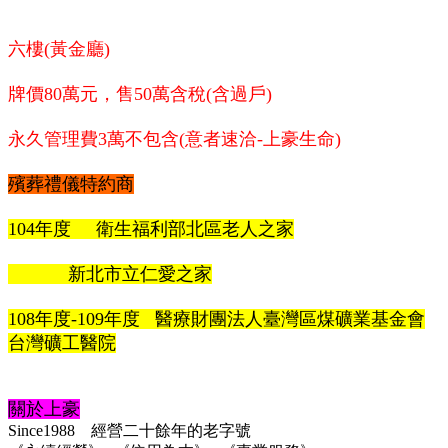
六樓(黃金廳)
牌價80萬元，
售50萬含稅
(含過戶)
永久管理費3萬不包含(意者速洽-上豪生命)
殯葬禮儀特約商
104年度 衛生福利部北區老人之家
新北市立仁愛之家
108年度-109年度 醫療財團法人臺灣區煤礦業基金會
台灣礦工醫院
關於上豪
Since1988
經營二十餘年的老字號