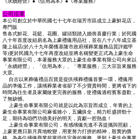
《永續經營》
●
《信用為本》
●
《專業服務》
公司沿革
本公司創立於中華民國七十七年在瑞芳市區成立上豪鮮花店，
專門販
售各式鮮花、花籃、花圈、罐頭類踏入婚喪喜慶行業；於民國
八十年首度改組易名為上豪禮儀用品社，並在八十八年成立基
隆上福店
(
於八十九年榮獲基隆市政府殯葬業服務品質評鑑甲
等
)
更於民國九十七年再度改組並將名稱變更正式為上豪生命
事業有限公司，本著服務大眾的上豪生命事業有限公司向來以
「永續經營」、「信用為本」、「專業服務」三大宗旨來服務
大眾。
自古以來葬儀禮品百貨是提供殯葬禮儀首要一環，禮儀用
品的準備工作，讓殯葬業者省卻了不少寶貴時間，更將省下的
時間為往生者及家屬做更完善的服務，使禮儀過程賓客盡歡，
了無缺憾。
上豪生命事業有限公司就是以此為宗旨而成立，年青的上
豪生命事業有限公司麻雀雖小，五臟俱全，精力旺盛拼勁十
足，期待為咱們功德美好的明天，貢獻一腔熱血！
上豪生命事業有限公司，有感殯儀先進不吝提攜與照顧，
上豪更應日新月異地蛻變，用更努力打拼的精神，殷實的價
格，為各位殯儀商業前輩提供完善的服務，更願上豪生命事業